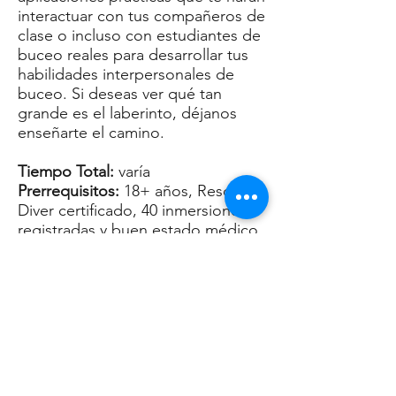
interactuar con tus compañeros de
clase o incluso con estudiantes de
buceo reales para desarrollar tus
habilidades interpersonales de
buceo. Si deseas ver qué tan
grande es el laberinto, déjanos
enseñarte el camino.
Tiempo Total:
varía
Prerrequisitos:
18+ años, Rescue
Diver certificado, 40 inmersiones
registradas y
buen estado médico
Precio total:
$1,600
(materiales educativos y tarifas
PADI por separado)
Añade el curso de instructor de
PADI Emergency Oxygen
Provider:
$150
Añade curso de instructor de
EFR:
$300